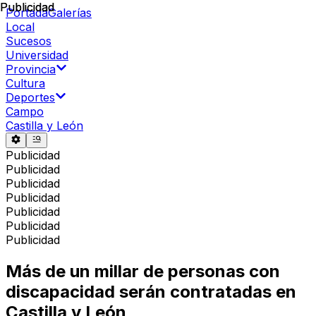
Publicidad
Publicidad
Portada
Galerías
Local
Sucesos
Universidad
Provincia
Cultura
Deportes
Campo
Castilla y León
Publicidad
Publicidad
Publicidad
Publicidad
Publicidad
Publicidad
Publicidad
Más de un millar de personas con
discapacidad serán contratadas en
Castilla y León