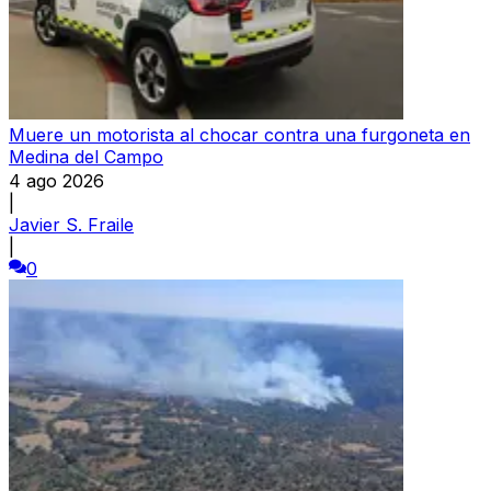
Muere un motorista al chocar contra una furgoneta en
Medina del Campo
4 ago 2026
|
Javier S. Fraile
|
0