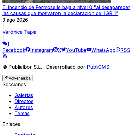
El incendio de Fermoselle baja a nivel 0 "al desaparecer
las causas que motivaron la declaración del IGR 1"
3 ago 2026
|
Verónica Tapia
|
1
Facebook
Instagram
X
YouTube
WhatsApp
RSS
©
Publialbor S.L.
·
Desarrollado por
PubliCMS
.
Volver arriba
Secciones
Galerías
Directos
Autores
Temas
Enlaces