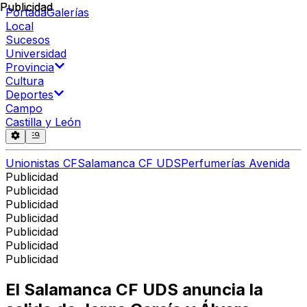
Publicidad
Publicidad
Portada
Galerías
Local
Sucesos
Universidad
Provincia
Cultura
Deportes
Campo
Castilla y León
Unionistas CF
Salamanca CF UDS
Perfumerías Avenida
Publicidad
Publicidad
Publicidad
Publicidad
Publicidad
Publicidad
Publicidad
El Salamanca CF UDS anuncia la