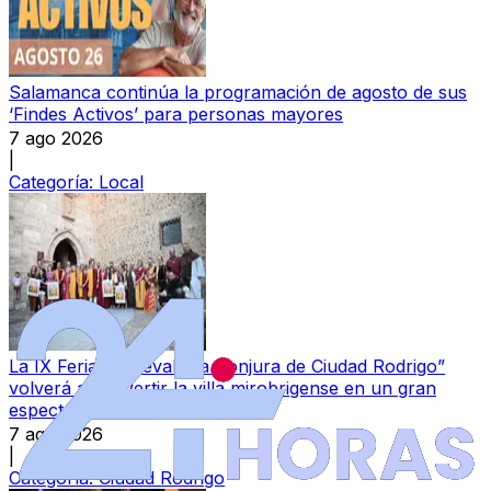
Salamanca continúa la programación de agosto de sus
‘Findes Activos’ para personas mayores
7 ago 2026
|
Categoría:
Local
La IX Feria Medieval “La Conjura de Ciudad Rodrigo”
volverá a convertir la villa mirobrigense en un gran
espectáculo cultural
7 ago 2026
|
Categoría:
Ciudad Rodrigo