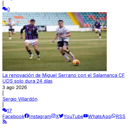
|
0
La renovación de Miguel Serrano con el Salamanca CF
UDS solo dura 24 días
3 ago 2026
|
Sergio Villardón
|
17
Facebook
Instagram
X
YouTube
WhatsApp
RSS