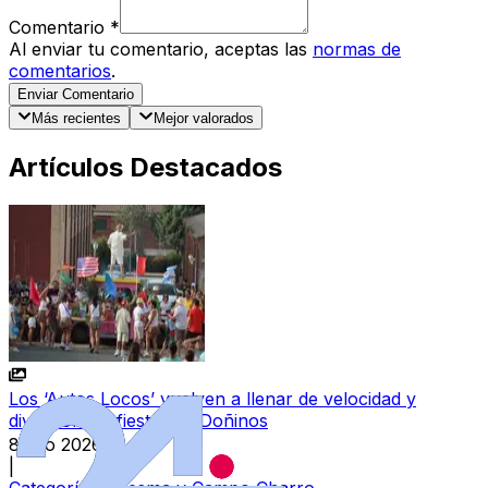
Comentario
*
Al enviar tu comentario, aceptas las
normas de
comentarios
.
Enviar Comentario
Más recientes
Mejor valorados
Artículos Destacados
Los ‘Autos Locos’ vuelven a llenar de velocidad y
diversión las fiestas de Doñinos
8 ago 2026
|