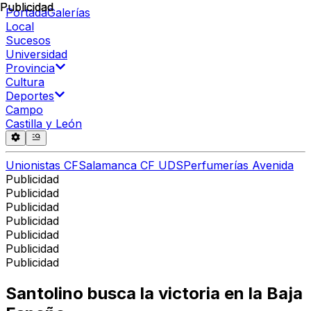
Publicidad
Publicidad
Portada
Galerías
Local
Sucesos
Universidad
Provincia
Cultura
Deportes
Campo
Castilla y León
Unionistas CF
Salamanca CF UDS
Perfumerías Avenida
Publicidad
Publicidad
Publicidad
Publicidad
Publicidad
Publicidad
Publicidad
Santolino busca la victoria en la Baja