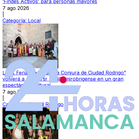
‘Findes Activos’ para personas mayores
7 ago 2026
|
Categoría:
Local
La IX Feria Medieval “La Conjura de Ciudad Rodrigo”
volverá a convertir la villa mirobrigense en un gran
espectáculo cultural
7 ago 2026
|
Categoría:
Ciudad Rodrigo