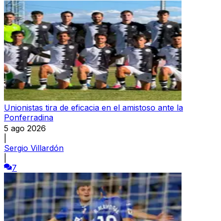
Unionistas tira de eficacia en el amistoso ante la
Ponferradina
5 ago 2026
|
Sergio Villardón
|
7