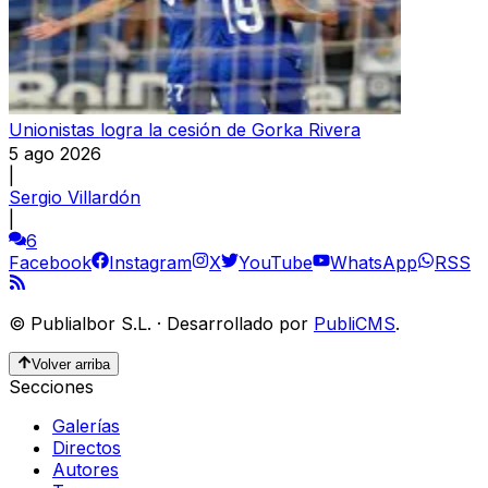
Unionistas logra la cesión de Gorka Rivera
5 ago 2026
|
Sergio Villardón
|
6
Facebook
Instagram
X
YouTube
WhatsApp
RSS
©
Publialbor S.L.
·
Desarrollado por
PubliCMS
.
Volver arriba
Secciones
Galerías
Directos
Autores