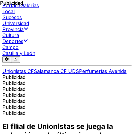
Publicidad
Publicidad
Portada
Galerías
Local
Sucesos
Universidad
Provincia
Cultura
Deportes
Campo
Castilla y León
Unionistas CF
Salamanca CF UDS
Perfumerías Avenida
Publicidad
Publicidad
Publicidad
Publicidad
Publicidad
Publicidad
Publicidad
El filial de Unionistas se juega la