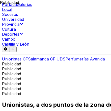
Publicidad
Publicidad
Portada
Galerías
Local
Sucesos
Universidad
Provincia
Cultura
Deportes
Campo
Castilla y León
Unionistas CF
Salamanca CF UDS
Perfumerías Avenida
Publicidad
Publicidad
Publicidad
Publicidad
Publicidad
Publicidad
Publicidad
Unionistas, a dos puntos de la zona 