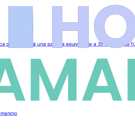
a que ocupará una parcela equivalente a 35 campos de fú
emenino