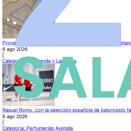
Proyectan una nueva macroplanta de biogás en Salamanc
6 ago 2026
|
Categoría:
Peñaranda y Las Villas
Raquel Romo, con la selección española de baloncesto f
6 ago 2026
|
Categoría:
Perfumerías Avenida