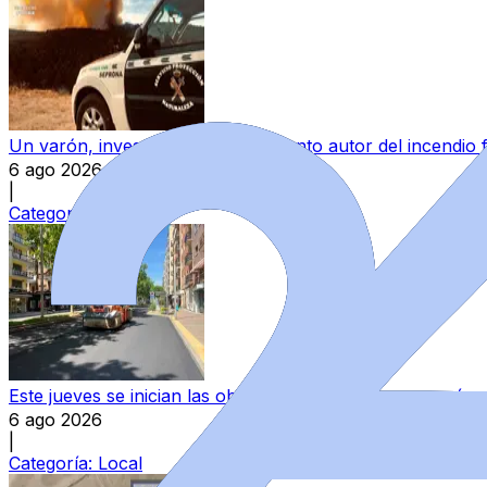
Un varón, investigado como presunto autor del incendio 
6 ago 2026
|
Categoría:
Sucesos
Este jueves se inician las obras de asfaltado en once vía
6 ago 2026
|
Categoría:
Local