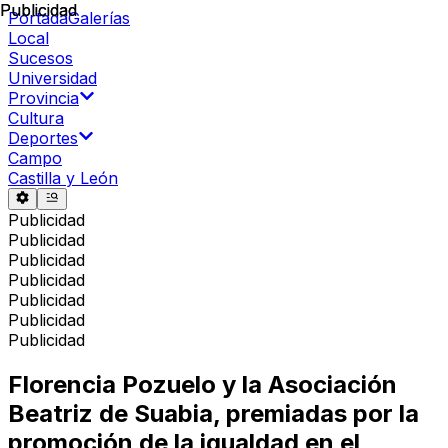
Publicidad
Publicidad
Portada
Galerías
Local
Sucesos
Universidad
Provincia
Cultura
Deportes
Campo
Castilla y León
Publicidad
Publicidad
Publicidad
Publicidad
Publicidad
Publicidad
Publicidad
Florencia Pozuelo y la Asociación
Beatriz de Suabia, premiadas por la
promoción de la igualdad en el