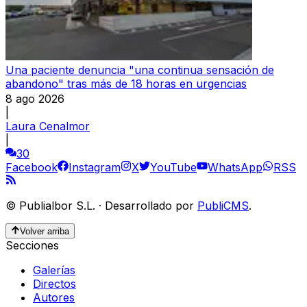
Una paciente denuncia "una continua sensación de
abandono" tras más de 18 horas en urgencias
8 ago 2026
|
Laura Cenalmor
|
30
Facebook
Instagram
X
YouTube
WhatsApp
RSS
©
Publialbor S.L.
·
Desarrollado por
PubliCMS
.
Volver arriba
Secciones
Galerías
Directos
Autores