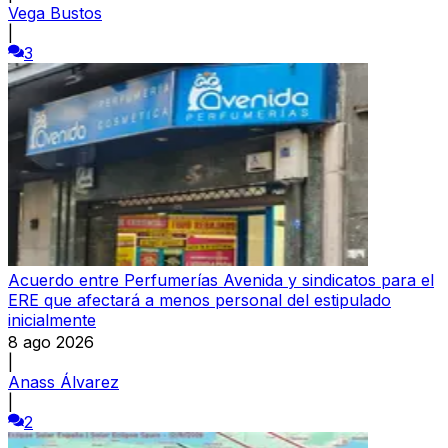
Vega Bustos
|
3
Acuerdo entre Perfumerías Avenida y sindicatos para el
ERE que afectará a menos personal del estipulado
inicialmente
8 ago 2026
|
Anass Álvarez
|
2