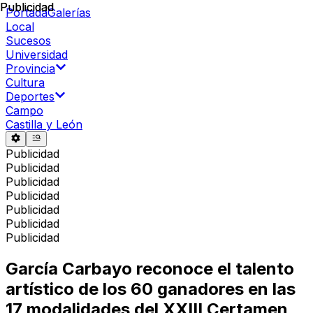
Publicidad
Publicidad
Portada
Galerías
Local
Sucesos
Universidad
Provincia
Cultura
Deportes
Campo
Castilla y León
Publicidad
Publicidad
Publicidad
Publicidad
Publicidad
Publicidad
Publicidad
García Carbayo reconoce el talento
artístico de los 60 ganadores en las
17 modalidades del XXIII Certamen