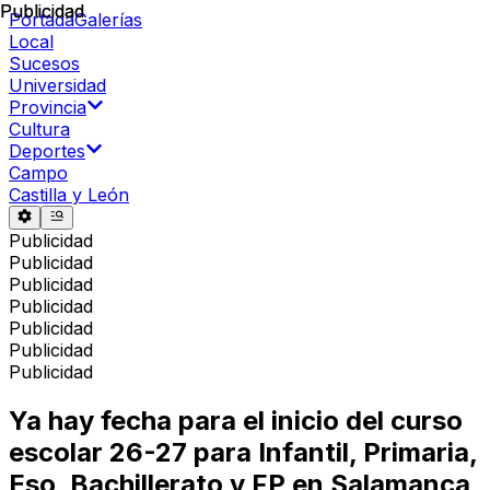
Publicidad
Publicidad
Portada
Galerías
Local
Sucesos
Universidad
Provincia
Cultura
Deportes
Campo
Castilla y León
Publicidad
Publicidad
Publicidad
Publicidad
Publicidad
Publicidad
Publicidad
Ya hay fecha para el inicio del curso
escolar 26-27 para Infantil, Primaria,
Eso, Bachillerato y FP en Salamanca