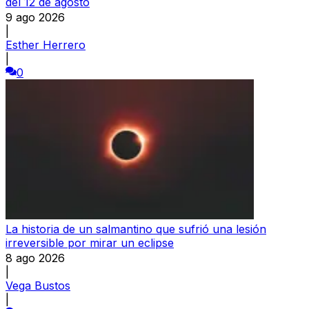
del 12 de agosto
9 ago 2026
|
Esther Herrero
|
0
La historia de un salmantino que sufrió una lesión
irreversible por mirar un eclipse
8 ago 2026
|
Vega Bustos
|