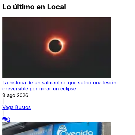
Lo último en
Local
La historia de un salmantino que sufrió una lesión
irreversible por mirar un eclipse
8 ago 2026
|
Vega Bustos
|
0