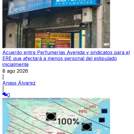
Acuerdo entre Perfumerías Avenida y sindicatos para el
ERE que afectará a menos personal del estipulado
inicialmente
8 ago 2026
|
Anass Álvarez
|
0