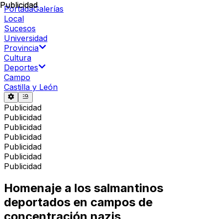
Publicidad
Publicidad
Portada
Galerías
Local
Sucesos
Universidad
Provincia
Cultura
Deportes
Campo
Castilla y León
Publicidad
Publicidad
Publicidad
Publicidad
Publicidad
Publicidad
Publicidad
Homenaje a los salmantinos
deportados en campos de
concentración nazis