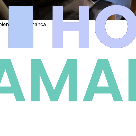
l pleno de Salamanca
ios
.