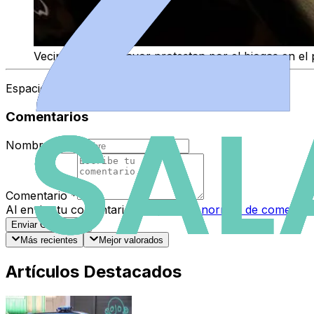
Vecinos de Villamayor protestan por el biogas en e
Espacio Patrocinado
Comentarios
Nombre
*
Comentario
*
Al enviar tu comentario, aceptas las
normas de comentar
Enviar Comentario
Más recientes
Mejor valorados
Artículos Destacados