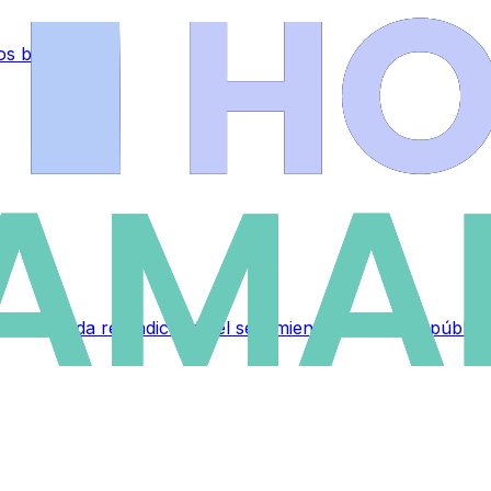
 los bomberos
 despedida reivindicando el sentimiento de escuela pública