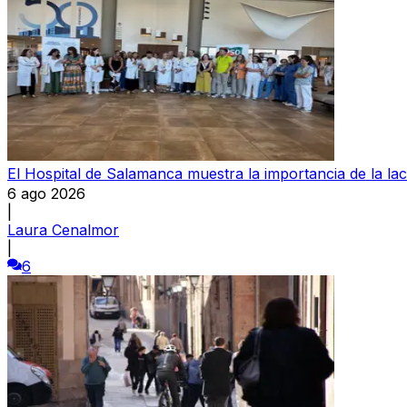
El Hospital de Salamanca muestra la importancia de la la
6 ago 2026
|
Laura Cenalmor
|
6