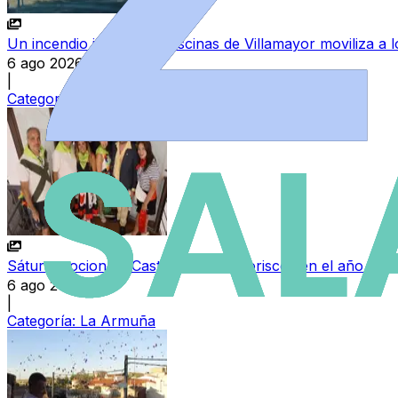
Un incendio junto a las piscinas de Villamayor moviliza a
6 ago 2026
|
Categoría:
Sucesos
Sátur emociona a Castellanos de Moriscos en el año de su
6 ago 2026
|
Categoría:
La Armuña