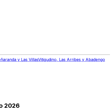
ñaranda y Las Villas
Vitigudino, Las Arribes y Abadengo
no 2026