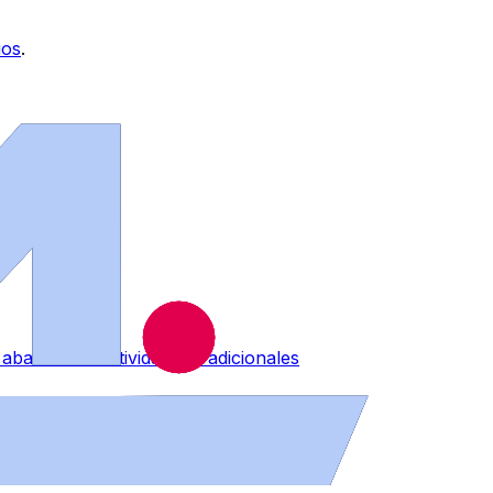
ios
.
abanico de actividades tradicionales