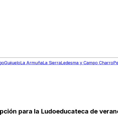
go
Guijuelo
La Armuña
La Sierra
Ledesma y Campo Charro
Pe
ripción para la Ludoeducateca de vera