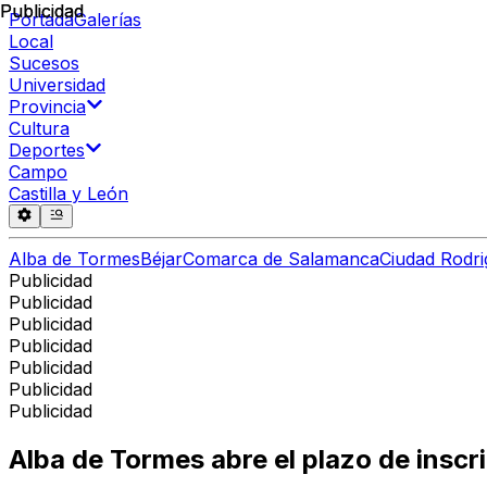
Publicidad
Publicidad
Portada
Galerías
Local
Sucesos
Universidad
Provincia
Cultura
Deportes
Campo
Castilla y León
Alba de Tormes
Béjar
Comarca de Salamanca
Ciudad Rodri
Publicidad
Publicidad
Publicidad
Publicidad
Publicidad
Publicidad
Publicidad
Alba de Tormes abre el plazo de insc