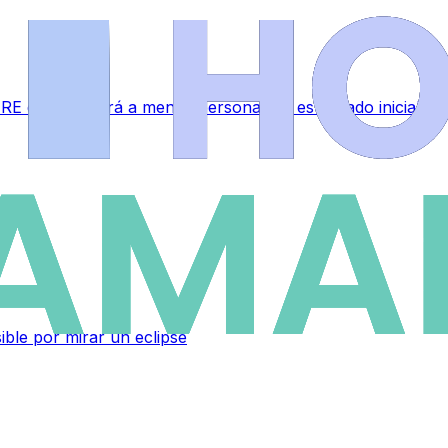
RE que afectará a menos personal del estipulado inicialme
sible por mirar un eclipse