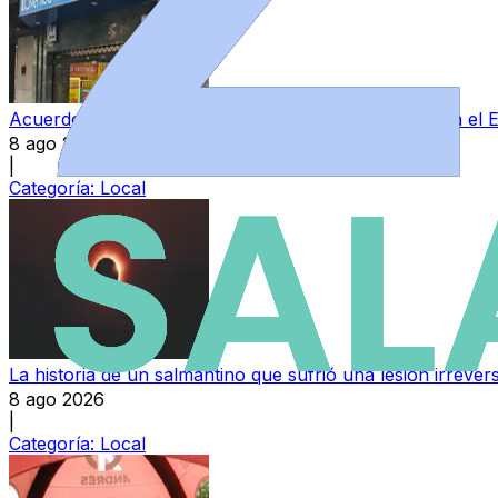
Acuerdo entre Perfumerías Avenida y sindicatos para el E
8 ago 2026
|
Categoría:
Local
La historia de un salmantino que sufrió una lesión irrever
8 ago 2026
|
Categoría:
Local