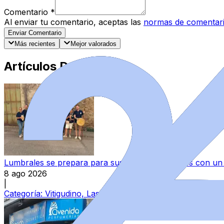
Comentario
*
Al enviar tu comentario, aceptas las
normas de comentar
Enviar Comentario
Más recientes
Mejor valorados
Artículos Destacados
Lumbrales se prepara para sus fiestas patronales con un 
8 ago 2026
|
Categoría:
Vitigudino, Las Arribes y Abadengo