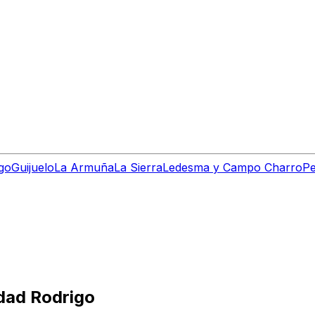
go
Guijuelo
La Armuña
La Sierra
Ledesma y Campo Charro
Pe
udad Rodrigo