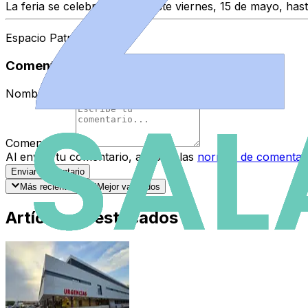
La feria se celebrará desde este viernes, 15 de mayo, has
Espacio Patrocinado
Comentarios
Nombre
*
Comentario
*
Al enviar tu comentario, aceptas las
normas de comentar
Enviar Comentario
Más recientes
Mejor valorados
Artículos Destacados