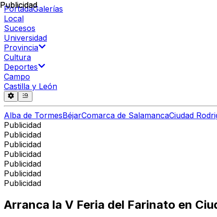
Publicidad
Publicidad
Portada
Galerías
Local
Sucesos
Universidad
Provincia
Cultura
Deportes
Campo
Castilla y León
Alba de Tormes
Béjar
Comarca de Salamanca
Ciudad Rodri
Publicidad
Publicidad
Publicidad
Publicidad
Publicidad
Publicidad
Publicidad
Arranca la V Feria del Farinato en Ci