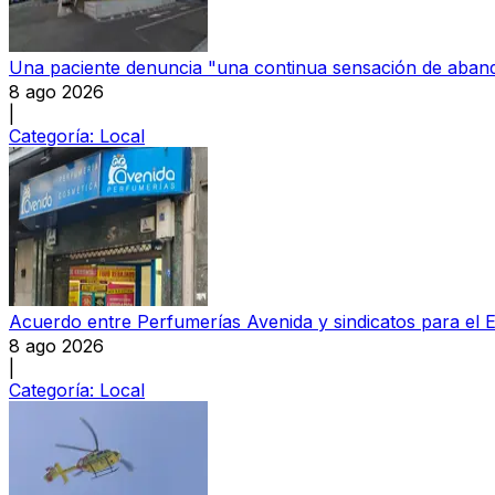
Una paciente denuncia "una continua sensación de aband
8 ago 2026
|
Categoría:
Local
Acuerdo entre Perfumerías Avenida y sindicatos para el E
8 ago 2026
|
Categoría:
Local