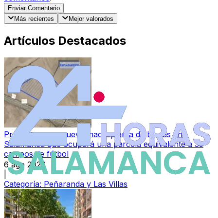
Enviar Comentario
Más recientes
Mejor valorados
Artículos Destacados
Proyectan una nueva macroplanta de biogás en
Salamanca que ocupará una parcela equivalente a 35
campos de fútbol
6 ago 2026
|
Categoría:
Peñaranda y Las Villas