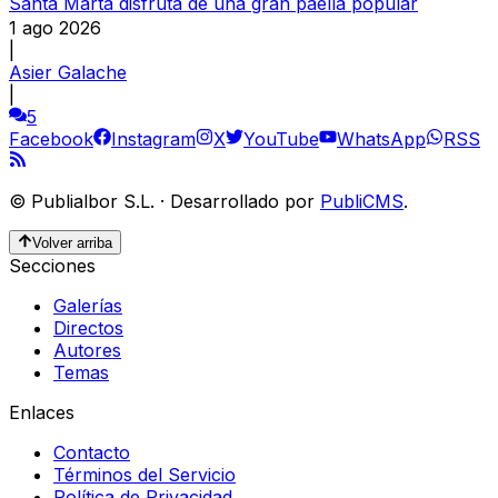
Santa Marta disfruta de una gran paella popular
1 ago 2026
|
Asier Galache
|
5
Facebook
Instagram
X
YouTube
WhatsApp
RSS
©
Publialbor S.L.
·
Desarrollado por
PubliCMS
.
Volver arriba
Secciones
Galerías
Directos
Autores
Temas
Enlaces
Contacto
Términos del Servicio
Política de Privacidad