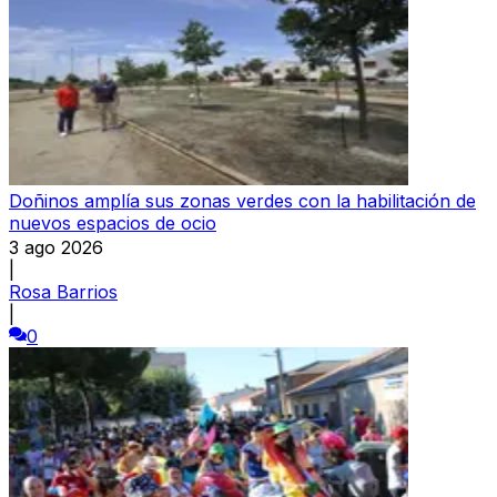
Doñinos amplía sus zonas verdes con la habilitación de
nuevos espacios de ocio
3 ago 2026
|
Rosa Barrios
|
0