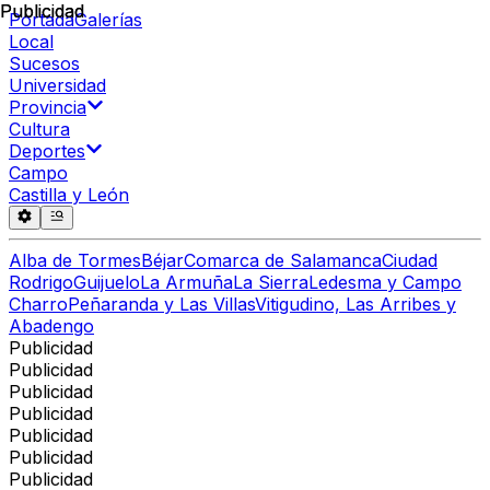
Publicidad
Publicidad
Portada
Galerías
Local
Sucesos
Universidad
Provincia
Cultura
Deportes
Campo
Castilla y León
Alba de Tormes
Béjar
Comarca de Salamanca
Ciudad
Rodrigo
Guijuelo
La Armuña
La Sierra
Ledesma y Campo
Charro
Peñaranda y Las Villas
Vitigudino, Las Arribes y
Abadengo
Publicidad
Publicidad
Publicidad
Publicidad
Publicidad
Publicidad
Publicidad