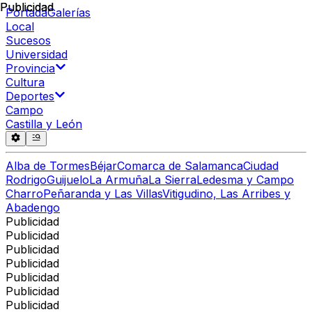
Publicidad
Publicidad
Portada
Galerías
Local
Sucesos
Universidad
Provincia
Cultura
Deportes
Campo
Castilla y León
Alba de Tormes
Béjar
Comarca de Salamanca
Ciudad
Rodrigo
Guijuelo
La Armuña
La Sierra
Ledesma y Campo
Charro
Peñaranda y Las Villas
Vitigudino, Las Arribes y
Abadengo
Publicidad
Publicidad
Publicidad
Publicidad
Publicidad
Publicidad
Publicidad