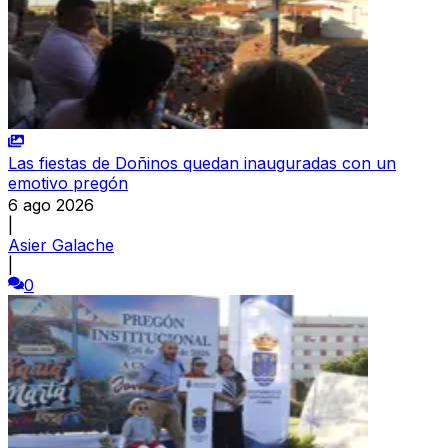
Las fiestas de Doñinos quedan inauguradas con un
emotivo pregón
6 ago 2026
|
Asier Galache
|
0