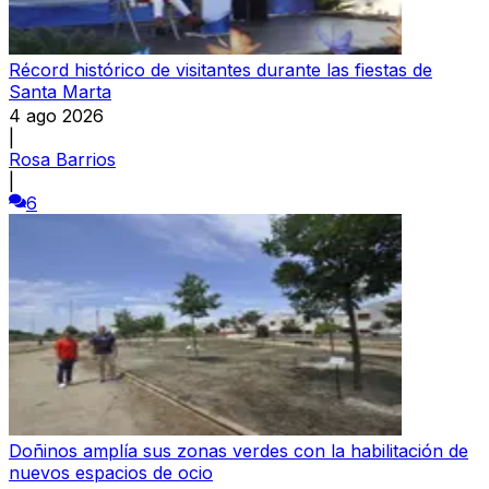
Récord histórico de visitantes durante las fiestas de
Santa Marta
4 ago 2026
|
Rosa Barrios
|
6
Doñinos amplía sus zonas verdes con la habilitación de
nuevos espacios de ocio