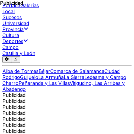
Publicidad
Publicidad
Portada
Galerías
Local
Sucesos
Universidad
Provincia
Cultura
Deportes
Campo
Castilla y León
Alba de Tormes
Béjar
Comarca de Salamanca
Ciudad
Rodrigo
Guijuelo
La Armuña
La Sierra
Ledesma y Campo
Charro
Peñaranda y Las Villas
Vitigudino, Las Arribes y
Abadengo
Publicidad
Publicidad
Publicidad
Publicidad
Publicidad
Publicidad
Publicidad