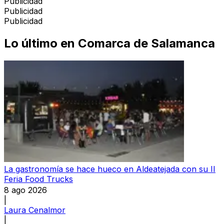
Publicidad
Publicidad
Publicidad
Lo último en
Comarca de Salamanca
La gastronomía se hace hueco en Aldeatejada con su II
Feria Food Trucks
8 ago 2026
|
Laura Cenalmor
|