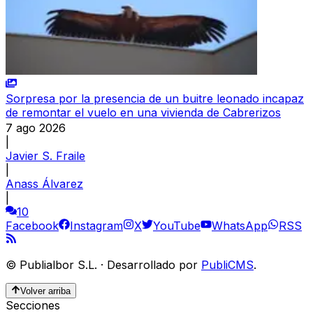
Sorpresa por la presencia de un buitre leonado incapaz
de remontar el vuelo en una vivienda de Cabrerizos
7 ago 2026
|
Javier S. Fraile
|
Anass Álvarez
|
10
Facebook
Instagram
X
YouTube
WhatsApp
RSS
©
Publialbor S.L.
·
Desarrollado por
PubliCMS
.
Volver arriba
Secciones