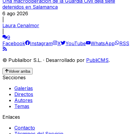
Una macrooperación de la Guardia Civil deja siete
detenidos en Salamanca
6 ago 2026
|
Laura Cenalmor
|
9
Facebook
Instagram
X
YouTube
WhatsApp
RSS
©
Publialbor S.L.
·
Desarrollado por
PubliCMS
.
Volver arriba
Secciones
Galerías
Directos
Autores
Temas
Enlaces
Contacto
Términos del Servicio