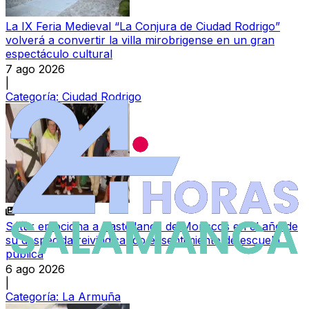
La IX Feria Medieval “La Conjura de Ciudad Rodrigo”
volverá a convertir la villa mirobrigense en un gran
espectáculo cultural
7 ago 2026
|
Categoría:
Ciudad Rodrigo
Sátur emociona a Castellanos de Moriscos en el año de
su despedida reivindicando el sentimiento de escuela
pública
6 ago 2026
|
Categoría:
La Armuña