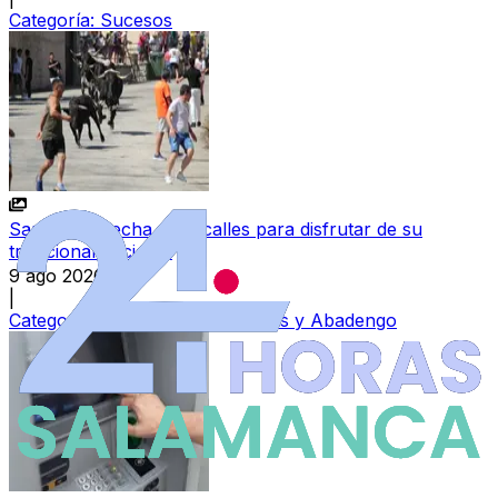
Categoría:
Sucesos
Saucelle se echa a las calles para disfrutar de su
tradicional encierro
9 ago 2026
|
Categoría:
Vitigudino, Las Arribes y Abadengo