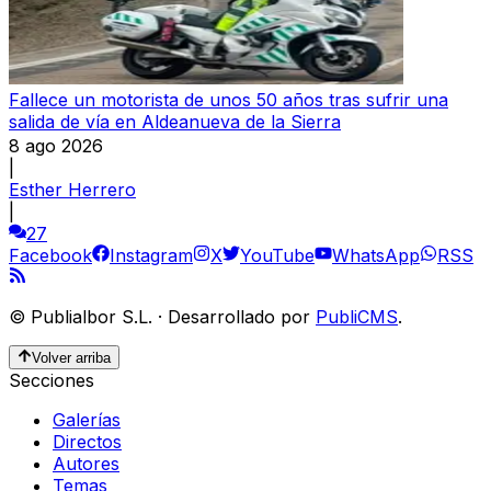
Fallece un motorista de unos 50 años tras sufrir una
salida de vía en Aldeanueva de la Sierra
8 ago 2026
|
Esther Herrero
|
27
Facebook
Instagram
X
YouTube
WhatsApp
RSS
©
Publialbor S.L.
·
Desarrollado por
PubliCMS
.
Volver arriba
Secciones
Galerías
Directos
Autores
Temas