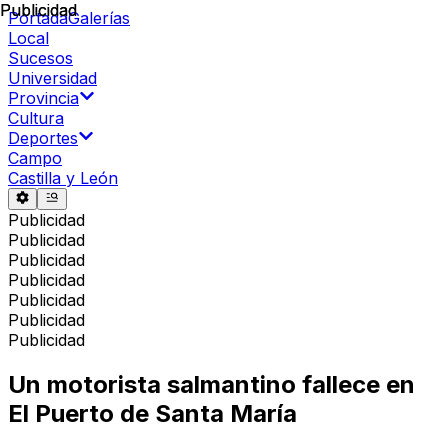
Publicidad
Publicidad
Portada
Galerías
Local
Sucesos
Universidad
Provincia
Cultura
Deportes
Campo
Castilla y León
Publicidad
Publicidad
Publicidad
Publicidad
Publicidad
Publicidad
Publicidad
Un motorista salmantino fallece en
El Puerto de Santa María