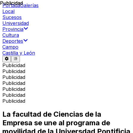
Publicidad
Publicidad
Portada
Galerías
Local
Sucesos
Universidad
Provincia
Cultura
Deportes
Campo
Castilla y León
Publicidad
Publicidad
Publicidad
Publicidad
Publicidad
Publicidad
Publicidad
La facultad de Ciencias de la
Empresa se une al programa de
movilidad de la Universdad Pontificia