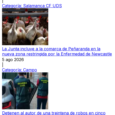
|
Categoría:
Salamanca CF UDS
La Junta incluye a la comarca de Peñaranda en la
nueva zona restringida por la Enfermedad de Newcastle
5 ago 2026
|
Categoría:
Campo
Detienen al autor de una treintena de robos en cinco