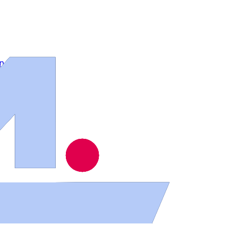
 en Salamanca
 los bomberos