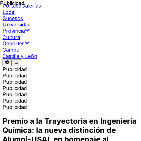
Publicidad
Publicidad
Portada
Galerías
Local
Sucesos
Universidad
Provincia
Cultura
Deportes
Campo
Castilla y León
Publicidad
Publicidad
Publicidad
Publicidad
Publicidad
Publicidad
Publicidad
Premio a la Trayectoria en Ingeniería
Química: la nueva distinción de
Alumni-USAL en homenaje al