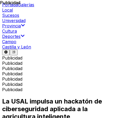
Publicidad
Publicidad
Portada
Galerías
Local
Sucesos
Universidad
Provincia
Cultura
Deportes
Campo
Castilla y León
Publicidad
Publicidad
Publicidad
Publicidad
Publicidad
Publicidad
Publicidad
La USAL impulsa un hackatón de
ciberseguridad aplicada a la
agricultura inteligente