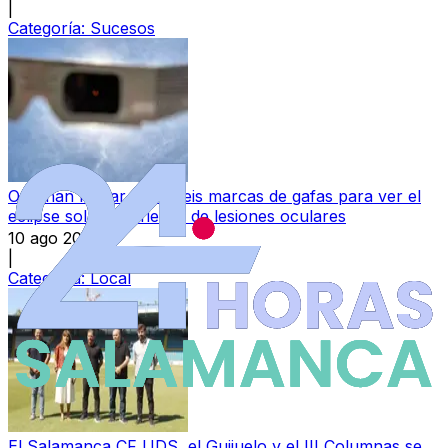
|
Categoría:
Sucesos
Ordenan retirar estas seis marcas de gafas para ver el
eclipse solar por riesgo de lesiones oculares
10 ago 2026
|
Categoría:
Local
El Salamanca CF UDS, el Guijuelo y el III Columnas se