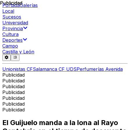
Publicidad
Publicidad
Portada
Galerías
Local
Sucesos
Universidad
Provincia
Cultura
Deportes
Campo
Castilla y León
Unionistas CF
Salamanca CF UDS
Perfumerías Avenida
Publicidad
Publicidad
Publicidad
Publicidad
Publicidad
Publicidad
Publicidad
El Guijuelo manda a la lona al Rayo