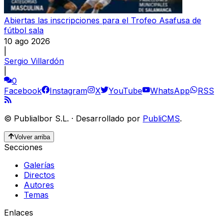
Abiertas las inscripciones para el Trofeo Asafusa de
fútbol sala
10 ago 2026
|
Sergio Villardón
|
0
Facebook
Instagram
X
YouTube
WhatsApp
RSS
©
Publialbor S.L.
·
Desarrollado por
PubliCMS
.
Volver arriba
Secciones
Galerías
Directos
Autores
Temas
Enlaces