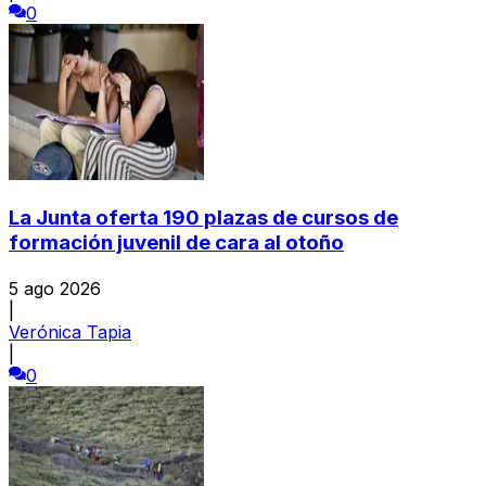
0
La Junta oferta 190 plazas de cursos de
formación juvenil de cara al otoño
5 ago 2026
|
Verónica Tapia
|
0