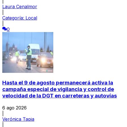
|
Laura Cenalmor
|
Categoría:
Local
|
0
Hasta el 9 de agosto permanecerá activa la
campaña especial de vigilancia y control de
velocidad de la DGT en carreteras y autovías
6 ago 2026
|
Verónica Tapia
|