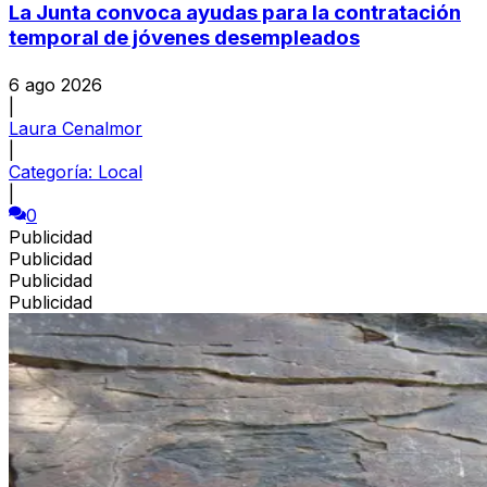
La Junta convoca ayudas para la contratación
temporal de jóvenes desempleados
6 ago 2026
|
Laura Cenalmor
|
Categoría:
Local
|
0
Publicidad
Publicidad
Publicidad
Publicidad