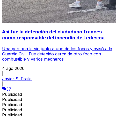
Así fue la detención del ciudadano francés
como responsable del incendio de Ledesma
Una persona le vio junto a uno de los focos y avisó a la
Guardia Civil. Fue detenido cerca de otro foco con
combustible y varios mecheros
4 ago 2026
|
Javier S. Fraile
|
37
Publicidad
Publicidad
Publicidad
Publicidad
Publicidad