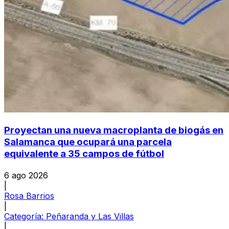
Proyectan una nueva macroplanta de biogás en
Salamanca que ocupará una parcela
equivalente a 35 campos de fútbol
6 ago 2026
|
Rosa Barrios
|
Categoría:
Peñaranda y Las Villas
|