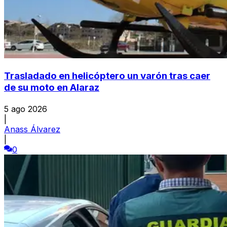
Trasladado en helicóptero un varón tras caer
de su moto en Alaraz
5 ago 2026
|
Anass Álvarez
|
0