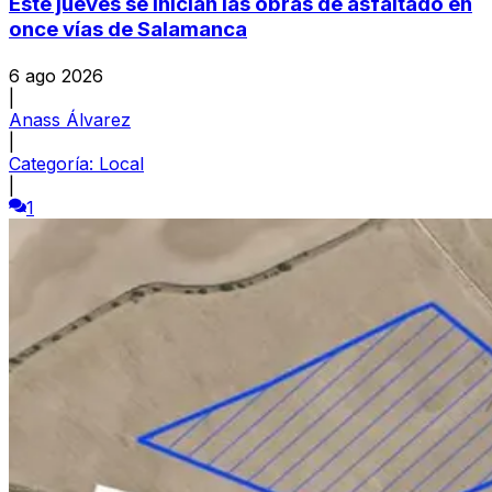
Este jueves se inician las obras de asfaltado en
once vías de Salamanca
6 ago 2026
|
Anass Álvarez
|
Categoría:
Local
|
1