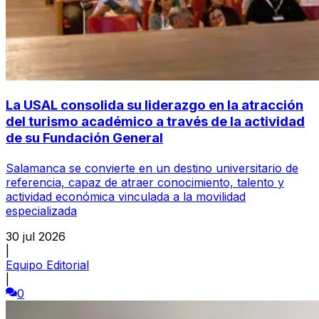
La USAL consolida su liderazgo en la atracción
del turismo académico a través de la actividad
de su Fundación General
Salamanca se convierte en un destino universitario de
referencia, capaz de atraer conocimiento, talento y
actividad económica vinculada a la movilidad
especializada
30 jul 2026
|
Equipo Editorial
|
0