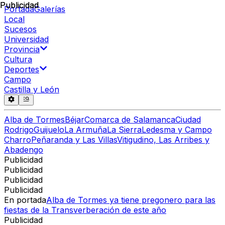
Publicidad
Publicidad
Portada
Galerías
Local
Sucesos
Universidad
Provincia
Cultura
Deportes
Campo
Castilla y León
Alba de Tormes
Béjar
Comarca de Salamanca
Ciudad
Rodrigo
Guijuelo
La Armuña
La Sierra
Ledesma y Campo
Charro
Peñaranda y Las Villas
Vitigudino, Las Arribes y
Abadengo
Publicidad
Publicidad
Publicidad
Publicidad
En portada
Alba de Tormes ya tiene pregonero para las
fiestas de la Transverberación de este año
Publicidad