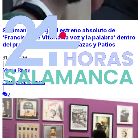
Salamanca acoge el estreno absoluto de
‘Francisco de Vitoria: la voz y la palabra’ dentro
del programa Salamanca Plazas y Patios
31 jul 2026
|
María Rivas
|
Categoría:
Cultura
|
2