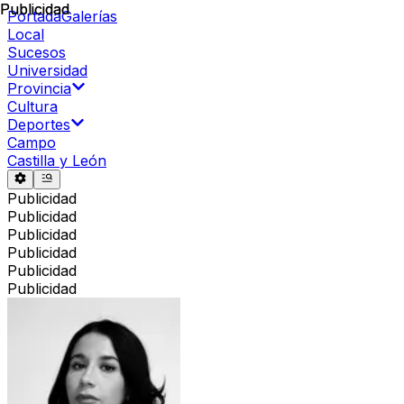
Publicidad
Publicidad
Portada
Galerías
Local
Sucesos
Universidad
Provincia
Cultura
Deportes
Campo
Castilla y León
Publicidad
Publicidad
Publicidad
Publicidad
Publicidad
Publicidad