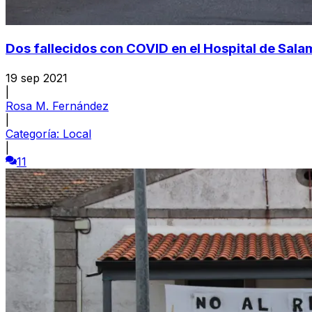
Dos fallecidos con COVID en el Hospital de Sal
19 sep 2021
|
Rosa M. Fernández
|
Categoría:
Local
|
11