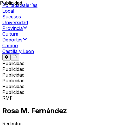
Publicidad
Publicidad
Portada
Galerías
Local
Sucesos
Universidad
Provincia
Cultura
Deportes
Campo
Castilla y León
Publicidad
Publicidad
Publicidad
Publicidad
Publicidad
Publicidad
RMF
Rosa M. Fernández
Redactor.