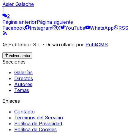
Asier Galache
|
2
Página anterior
Página siguiente
Facebook
Instagram
X
YouTube
WhatsApp
RSS
©
Publialbor S.L.
·
Desarrollado por
PubliCMS
.
Volver arriba
Secciones
Galerías
Directos
Autores
Temas
Enlaces
Contacto
Términos del Servicio
Política de Privacidad
Política de Cookies