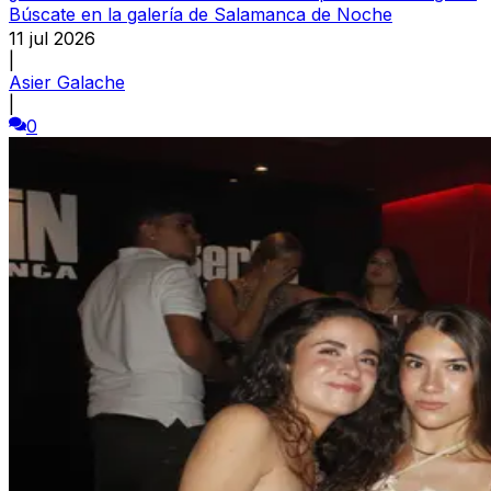
Búscate en la galería de Salamanca de Noche
11 jul 2026
|
Asier Galache
|
0