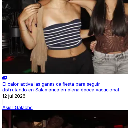
El calor activa las ganas de fiesta para seguir
disfrutando en Salamanca en plena época vacacional
12 jul 2026
|
Asier Galache