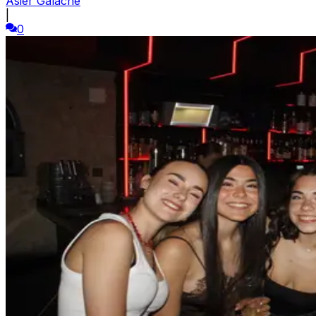
Asier Galache
|
0