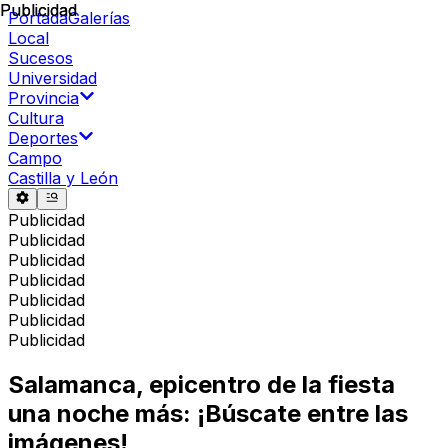
Publicidad
Publicidad
Portada
Galerías
Local
Sucesos
Universidad
Provincia
Cultura
Deportes
Campo
Castilla y León
Publicidad
Publicidad
Publicidad
Publicidad
Publicidad
Publicidad
Publicidad
Salamanca, epicentro de la fiesta
una noche más: ¡Búscate entre las
imágenes!