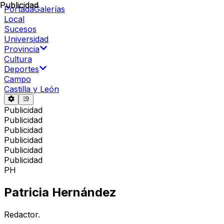
Publicidad
Publicidad
Portada
Galerías
Local
Sucesos
Universidad
Provincia
Cultura
Deportes
Campo
Castilla y León
Publicidad
Publicidad
Publicidad
Publicidad
Publicidad
Publicidad
PH
Patricia Hernández
Redactor.