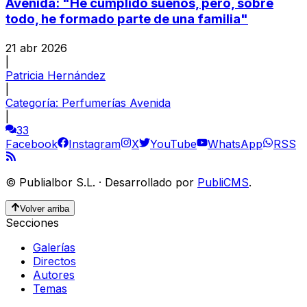
Avenida: "He cumplido sueños, pero, sobre
todo, he formado parte de una familia"
21 abr 2026
|
Patricia Hernández
|
Categoría:
Perfumerías Avenida
|
33
Facebook
Instagram
X
YouTube
WhatsApp
RSS
©
Publialbor S.L.
·
Desarrollado por
PubliCMS
.
Volver arriba
Secciones
Galerías
Directos
Autores
Temas