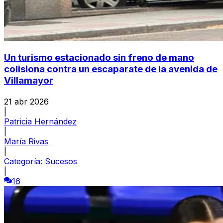
Un turismo estacionado sin freno de mano
colisiona contra un escaparate de la avenida de
Villamayor
21 abr 2026
|
Patricia Hernández
|
María Rivas
|
Categoría:
Sucesos
|
16