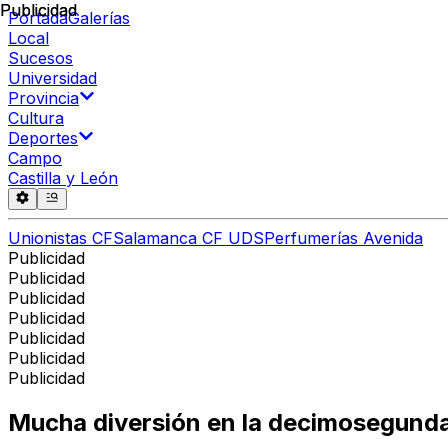
Publicidad
Publicidad
Portada
Galerías
Local
Sucesos
Universidad
Provincia
Cultura
Deportes
Campo
Castilla y León
Unionistas CF
Salamanca CF UDS
Perfumerías Avenida
Publicidad
Publicidad
Publicidad
Publicidad
Publicidad
Publicidad
Publicidad
Mucha diversión en la decimosegunda