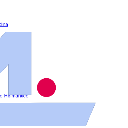
dina
io Helmántico