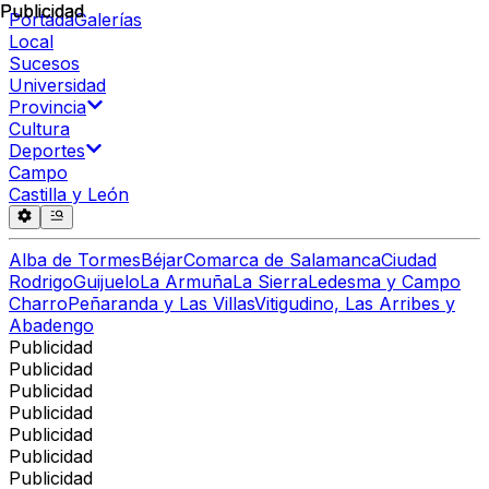
Publicidad
Publicidad
Portada
Galerías
Local
Sucesos
Universidad
Provincia
Cultura
Deportes
Campo
Castilla y León
Alba de Tormes
Béjar
Comarca de Salamanca
Ciudad
Rodrigo
Guijuelo
La Armuña
La Sierra
Ledesma y Campo
Charro
Peñaranda y Las Villas
Vitigudino, Las Arribes y
Abadengo
Publicidad
Publicidad
Publicidad
Publicidad
Publicidad
Publicidad
Publicidad