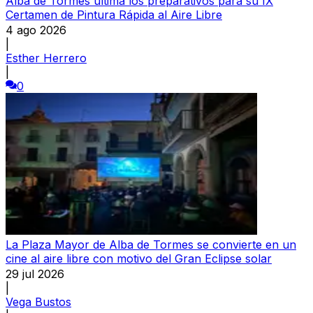
Alba de Tormes ultima los preparativos para su IX
Certamen de Pintura Rápida al Aire Libre
4 ago 2026
|
Esther Herrero
|
0
La Plaza Mayor de Alba de Tormes se convierte en un
cine al aire libre con motivo del Gran Eclipse solar
29 jul 2026
|
Vega Bustos