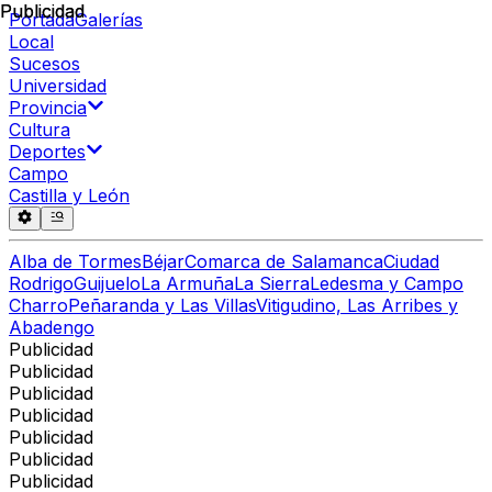
Publicidad
Publicidad
Portada
Galerías
Local
Sucesos
Universidad
Provincia
Cultura
Deportes
Campo
Castilla y León
Alba de Tormes
Béjar
Comarca de Salamanca
Ciudad
Rodrigo
Guijuelo
La Armuña
La Sierra
Ledesma y Campo
Charro
Peñaranda y Las Villas
Vitigudino, Las Arribes y
Abadengo
Publicidad
Publicidad
Publicidad
Publicidad
Publicidad
Publicidad
Publicidad