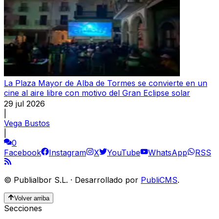
La Plaza Mayor de Alba de Tormes se convierte en un
cine al aire libre con motivo del Gran Eclipse solar
29 jul 2026
|
Vega Bustos
|
0
Facebook
Instagram
X
YouTube
WhatsApp
RSS
©
Publialbor S.L.
·
Desarrollado por
PubliCMS
.
Volver arriba
Secciones