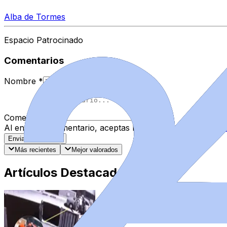
Alba de Tormes
Espacio Patrocinado
Comentarios
Nombre
*
Comentario
*
Al enviar tu comentario, aceptas las
normas de comentar
Enviar Comentario
Más recientes
Mejor valorados
Artículos Destacados