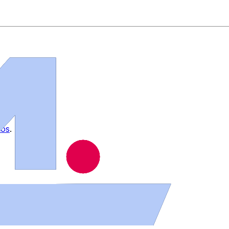
ios
.