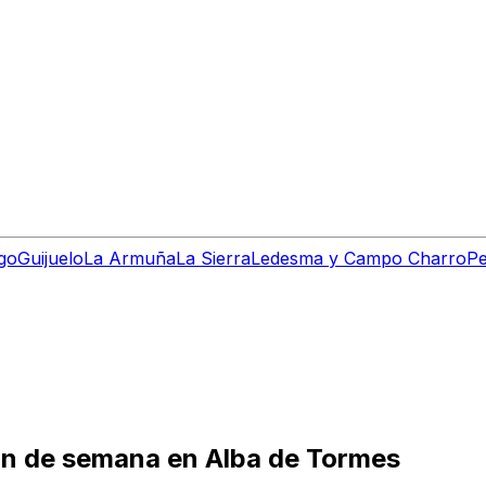
go
Guijuelo
La Armuña
La Sierra
Ledesma y Campo Charro
Pe
 fin de semana en Alba de Tormes