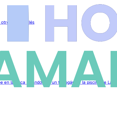
otro en La Vellés
lpe en la nuca bajando por un tobogán de la piscina de La 