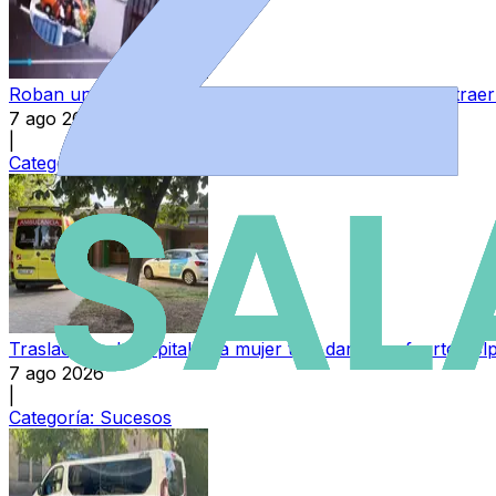
Roban un coche en Salamanca y lo utilizan para sustraer 
7 ago 2026
|
Categoría:
Sucesos
Trasladada al hospital una mujer tras darse un fuerte go
7 ago 2026
|
Categoría:
Sucesos