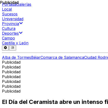
Publicidad
Publicidad
Portada
Galerías
Local
Sucesos
Universidad
Provincia
Cultura
Deportes
Campo
Castilla y León
Alba de Tormes
Béjar
Comarca de Salamanca
Ciudad Rodri
Publicidad
Publicidad
Publicidad
Publicidad
Publicidad
Publicidad
Publicidad
El Día del Ceramista abre un intenso