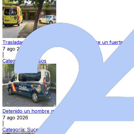
Trasladada al hospital una mujer tras darse un fuerte go
7 ago 2026
|
Categoría:
Sucesos
Detenido un hombre mientras intentaba robar una bicicl
7 ago 2026
|
Categoría:
Sucesos