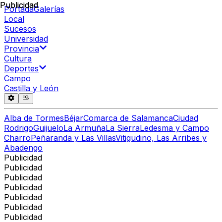
Publicidad
Publicidad
Portada
Galerías
Local
Sucesos
Universidad
Provincia
Cultura
Deportes
Campo
Castilla y León
Alba de Tormes
Béjar
Comarca de Salamanca
Ciudad
Rodrigo
Guijuelo
La Armuña
La Sierra
Ledesma y Campo
Charro
Peñaranda y Las Villas
Vitigudino, Las Arribes y
Abadengo
Publicidad
Publicidad
Publicidad
Publicidad
Publicidad
Publicidad
Publicidad