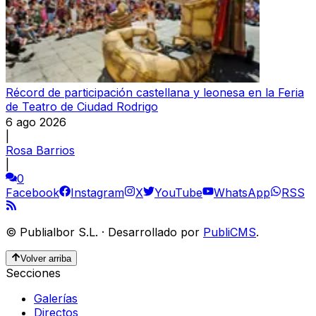
Récord de participación castellana y leonesa en la Feria
de Teatro de Ciudad Rodrigo
6 ago 2026
|
Rosa Barrios
|
0
Facebook
Instagram
X
YouTube
WhatsApp
RSS
©
Publialbor S.L.
·
Desarrollado por
PubliCMS
.
Volver arriba
Secciones
Galerías
Directos