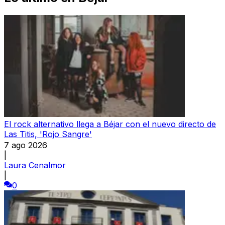
El rock alternativo llega a Béjar con el nuevo directo de
Las Titis, 'Rojo Sangre'
7 ago 2026
|
Laura Cenalmor
|
0