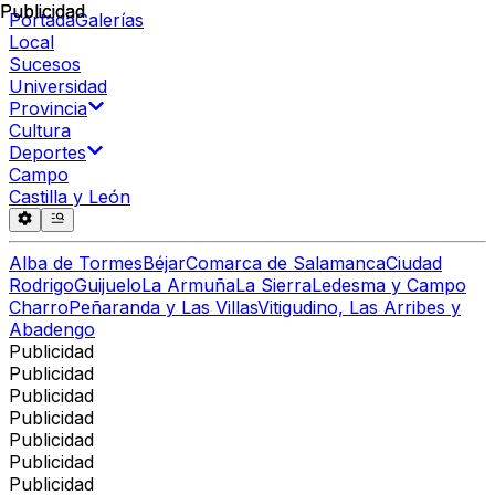
Publicidad
Publicidad
Portada
Galerías
Local
Sucesos
Universidad
Provincia
Cultura
Deportes
Campo
Castilla y León
Alba de Tormes
Béjar
Comarca de Salamanca
Ciudad
Rodrigo
Guijuelo
La Armuña
La Sierra
Ledesma y Campo
Charro
Peñaranda y Las Villas
Vitigudino, Las Arribes y
Abadengo
Publicidad
Publicidad
Publicidad
Publicidad
Publicidad
Publicidad
Publicidad