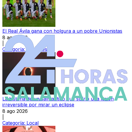
El Real Ávila gana con holgura a un pobre Unionistas
8 ago 2026
|
Categoría:
Deportes
La historia de un salmantino que sufrió una lesión
irreversible por mirar un eclipse
8 ago 2026
|
Categoría:
Local