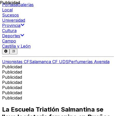
Publicidad
Publicidad
Portada
Galerías
Local
Sucesos
Universidad
Provincia
Cultura
Deportes
Campo
Castilla y León
Unionistas CF
Salamanca CF UDS
Perfumerías Avenida
Publicidad
Publicidad
Publicidad
Publicidad
Publicidad
Publicidad
Publicidad
La Escuela Triatlón Salmantina se