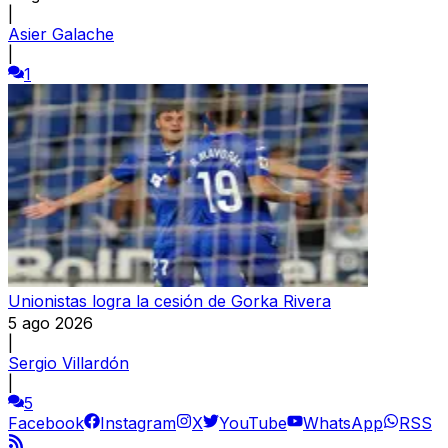
|
Asier Galache
|
1
Unionistas logra la cesión de Gorka Rivera
5 ago 2026
|
Sergio Villardón
|
5
Facebook
Instagram
X
YouTube
WhatsApp
RSS