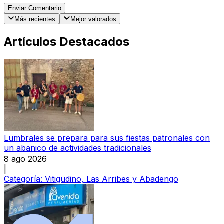
Enviar Comentario
Más recientes
Mejor valorados
Artículos Destacados
Lumbrales se prepara para sus fiestas patronales con
un abanico de actividades tradicionales
8 ago 2026
|
Categoría:
Vitigudino, Las Arribes y Abadengo