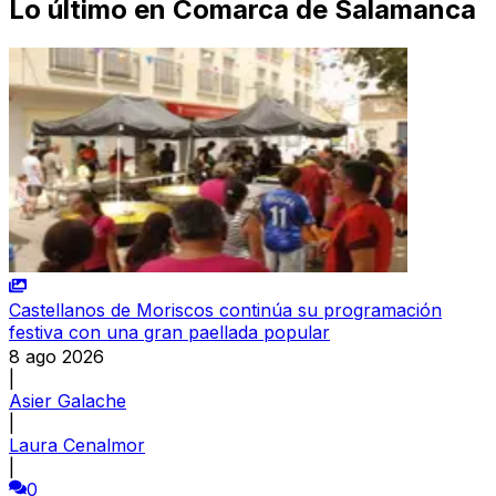
Lo último en
Comarca de Salamanca
Castellanos de Moriscos continúa su programación
festiva con una gran paellada popular
8 ago 2026
|
Asier Galache
|
Laura Cenalmor
|
0