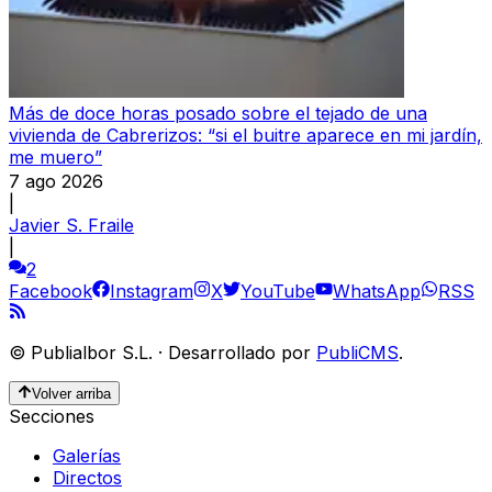
Más de doce horas posado sobre el tejado de una
vivienda de Cabrerizos: “si el buitre aparece en mi jardín,
me muero”
7 ago 2026
|
Javier S. Fraile
|
2
Facebook
Instagram
X
YouTube
WhatsApp
RSS
©
Publialbor S.L.
·
Desarrollado por
PubliCMS
.
Volver arriba
Secciones
Galerías
Directos