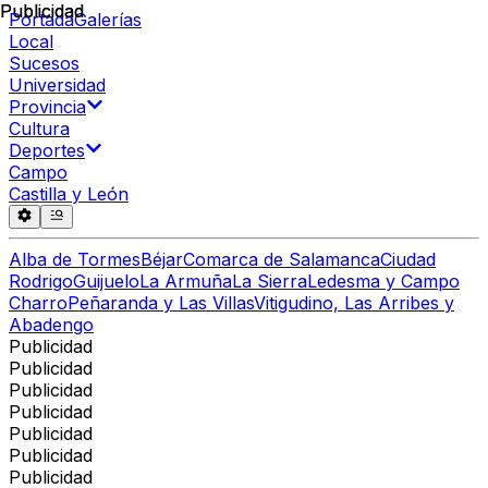
Publicidad
Publicidad
Portada
Galerías
Local
Sucesos
Universidad
Provincia
Cultura
Deportes
Campo
Castilla y León
Alba de Tormes
Béjar
Comarca de Salamanca
Ciudad
Rodrigo
Guijuelo
La Armuña
La Sierra
Ledesma y Campo
Charro
Peñaranda y Las Villas
Vitigudino, Las Arribes y
Abadengo
Publicidad
Publicidad
Publicidad
Publicidad
Publicidad
Publicidad
Publicidad