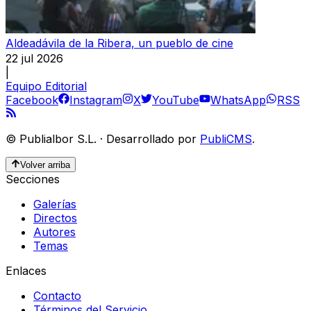
Aldeadávila de la Ribera, un pueblo de cine
22 jul 2026
|
Equipo Editorial
Facebook
Instagram
X
YouTube
WhatsApp
RSS
©
Publialbor S.L.
·
Desarrollado por
PubliCMS
.
Volver arriba
Secciones
Galerías
Directos
Autores
Temas
Enlaces
Contacto
Términos del Servicio