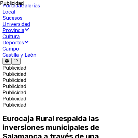
Publicidad
Publicidad
Portada
Galerías
Local
Sucesos
Universidad
Provincia
Cultura
Deportes
Campo
Castilla y León
Publicidad
Publicidad
Publicidad
Publicidad
Publicidad
Publicidad
Publicidad
Eurocaja Rural respalda las
inversiones municipales de
Salamanca a través de una