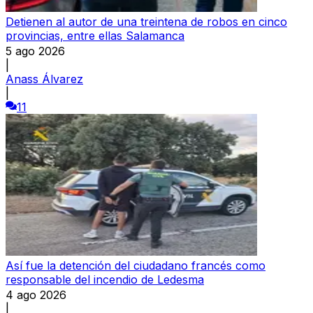
Detienen al autor de una treintena de robos en cinco
provincias, entre ellas Salamanca
5 ago 2026
|
Anass Álvarez
|
11
Así fue la detención del ciudadano francés como
responsable del incendio de Ledesma
4 ago 2026
|