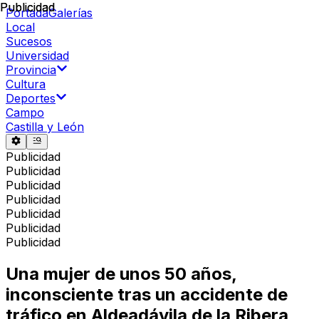
Publicidad
Publicidad
Portada
Galerías
Local
Sucesos
Universidad
Provincia
Cultura
Deportes
Campo
Castilla y León
Publicidad
Publicidad
Publicidad
Publicidad
Publicidad
Publicidad
Publicidad
Una mujer de unos 50 años,
inconsciente tras un accidente de
tráfico en Aldeadávila de la Ribera