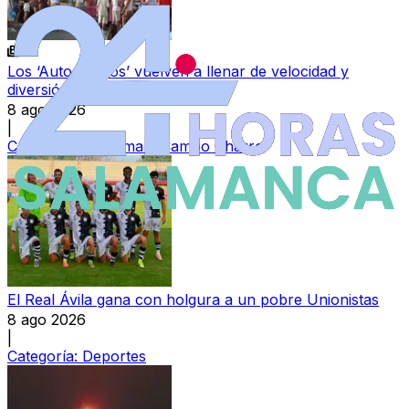
Los ‘Autos Locos’ vuelven a llenar de velocidad y
diversión las fiestas de Doñinos
8 ago 2026
|
Categoría:
Ledesma y Campo Charro
El Real Ávila gana con holgura a un pobre Unionistas
8 ago 2026
|
Categoría:
Deportes