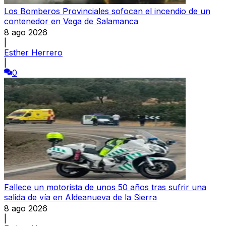
Los Bomberos Provinciales sofocan el incendio de un
contenedor en Vega de Salamanca
8 ago 2026
|
Esther Herrero
|
0
Fallece un motorista de unos 50 años tras sufrir una
salida de vía en Aldeanueva de la Sierra
8 ago 2026
|