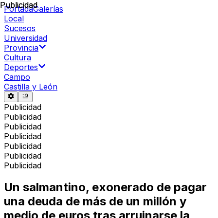
Publicidad
Publicidad
Portada
Galerías
Local
Sucesos
Universidad
Provincia
Cultura
Deportes
Campo
Castilla y León
Publicidad
Publicidad
Publicidad
Publicidad
Publicidad
Publicidad
Publicidad
Un salmantino, exonerado de pagar
una deuda de más de un millón y
medio de euros tras arruinarse la