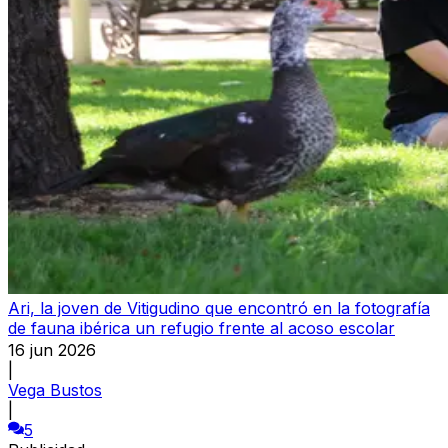
Ari, la joven de Vitigudino que encontró en la fotografía
de fauna ibérica un refugio frente al acoso escolar
16 jun 2026
|
Vega Bustos
|
5