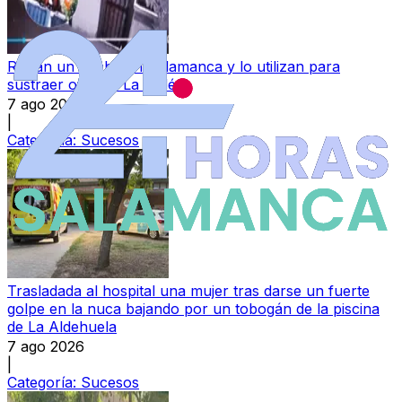
Roban un coche en Salamanca y lo utilizan para
sustraer otro en La Vellés
7 ago 2026
|
Categoría:
Sucesos
Trasladada al hospital una mujer tras darse un fuerte
golpe en la nuca bajando por un tobogán de la piscina
de La Aldehuela
7 ago 2026
|
Categoría:
Sucesos