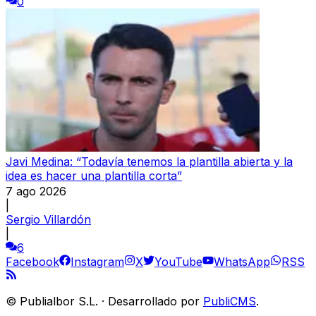
0
Javi Medina: “Todavía tenemos la plantilla abierta y la
idea es hacer una plantilla corta”
7 ago 2026
|
Sergio Villardón
|
6
Facebook
Instagram
X
YouTube
WhatsApp
RSS
©
Publialbor S.L.
·
Desarrollado por
PubliCMS
.