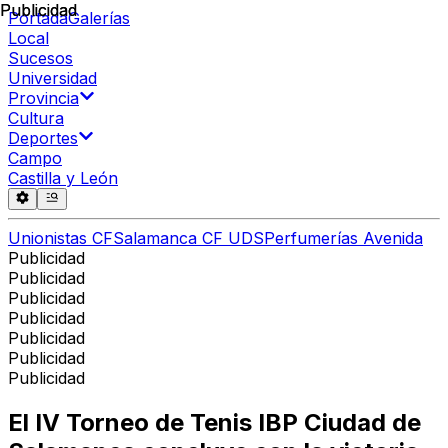
Publicidad
Publicidad
Portada
Galerías
Local
Sucesos
Universidad
Provincia
Cultura
Deportes
Campo
Castilla y León
Unionistas CF
Salamanca CF UDS
Perfumerías Avenida
Publicidad
Publicidad
Publicidad
Publicidad
Publicidad
Publicidad
Publicidad
El IV Torneo de Tenis IBP Ciudad de