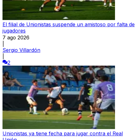
El filial de Unionistas suspende un amistoso por falta de
jugadores
7 ago 2026
|
Sergio Villardón
|
2
Unionistas ya tiene fecha para jugar contra el Real
Unión