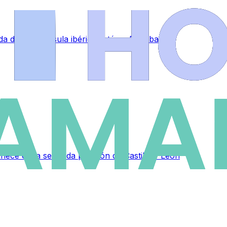
 de la península ibérica está en El Cabaco
ce en la segunda posición de Castilla y León