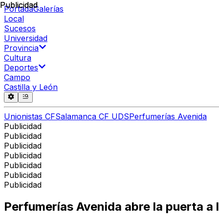
Publicidad
Publicidad
Portada
Galerías
Local
Sucesos
Universidad
Provincia
Cultura
Deportes
Campo
Castilla y León
Unionistas CF
Salamanca CF UDS
Perfumerías Avenida
Publicidad
Publicidad
Publicidad
Publicidad
Publicidad
Publicidad
Publicidad
Perfumerías Avenida abre la puerta a 