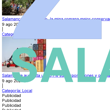
Salamanca esconde oro, la mina romana mejor conservada
9 ago 2026
|
Categoría:
La Sierra
Salamanca aumenta un 10,1% sus exportaciones y permane
9 ago 2026
|
Categoría:
Local
Publicidad
Publicidad
Publicidad