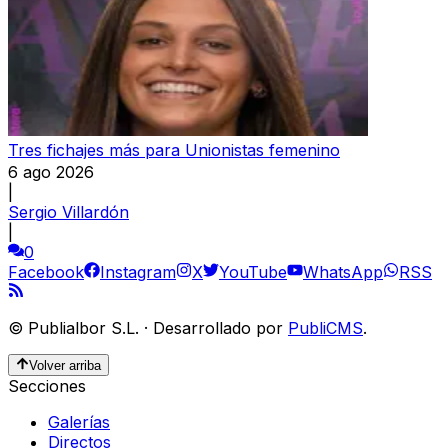
Tres fichajes más para Unionistas femenino
6 ago 2026
|
Sergio Villardón
|
0
Facebook
Instagram
X
YouTube
WhatsApp
RSS
©
Publialbor S.L.
·
Desarrollado por
PubliCMS
.
Volver arriba
Secciones
Galerías
Directos