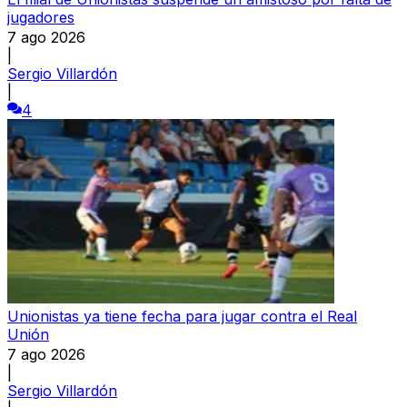
jugadores
7 ago 2026
|
Sergio Villardón
|
4
Unionistas ya tiene fecha para jugar contra el Real
Unión
7 ago 2026
|
Sergio Villardón