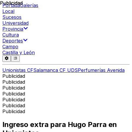
Publicidad
Publicidad
Portada
Galerías
Local
Sucesos
Universidad
Provincia
Cultura
Deportes
Campo
Castilla y León
Unionistas CF
Salamanca CF UDS
Perfumerías Avenida
Publicidad
Publicidad
Publicidad
Publicidad
Publicidad
Publicidad
Publicidad
Ingreso extra para Hugo Parra en