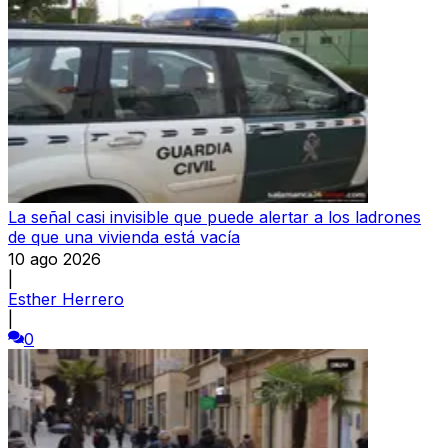
La señal casi invisible que puede alertar a los ladrones
de que una vivienda está vacía
10 ago 2026
|
Esther Herrero
|
0