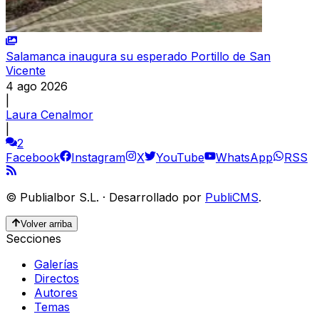
Salamanca inaugura su esperado Portillo de San
Vicente
4 ago 2026
|
Laura Cenalmor
|
2
Facebook
Instagram
X
YouTube
WhatsApp
RSS
©
Publialbor S.L.
·
Desarrollado por
PubliCMS
.
Volver arriba
Secciones
Galerías
Directos
Autores
Temas