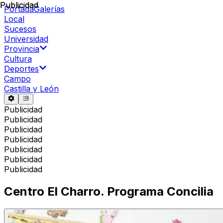
Publicidad
Publicidad
Portada
Galerías
Local
Sucesos
Universidad
Provincia
Cultura
Deportes
Campo
Castilla y León
Publicidad
Publicidad
Publicidad
Publicidad
Publicidad
Publicidad
Publicidad
Centro El Charro. Programa Concilia