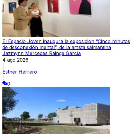
El Espacio Joven inaugura la exposición “Cinco minutos
de desconexión mental”, de la artista salmantina
Jazmynn Mercedes Rainge García
4 ago 2026
|
Esther Herrero
|
0