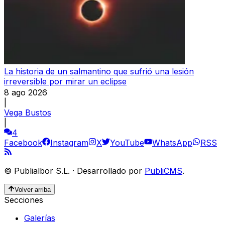
La historia de un salmantino que sufrió una lesión
irreversible por mirar un eclipse
8 ago 2026
|
Vega Bustos
|
4
Facebook
Instagram
X
YouTube
WhatsApp
RSS
©
Publialbor S.L.
·
Desarrollado por
PubliCMS
.
Volver arriba
Secciones
Galerías