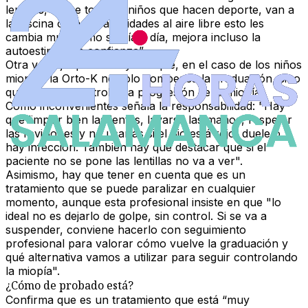
lentillas, sobre todo en niños que hacen deporte, van a
la piscina o hacen actividades al aire libre esto les
cambia muchísimo su día a día, mejora incluso la
autoestima y la confianza”.
Otra ventaja que subraya es que, en el caso de los niños
miopes, la Orto-K no solo compensa la graduación, sino
que ayuda a controlar la progresión de la miopía.
Como inconvenientes señala la responsabilidad: "Hay
que limpiar bien las lentes, lavarse las manos, respetar
las revisiones y no usarlas si el ojo está rojo, duele o
hay infección. También hay que destacar que si el
paciente no se pone las lentillas no va a ver".
Asimismo, hay que tener en cuenta que es un
tratamiento que se puede paralizar en cualquier
momento, aunque esta profesional insiste en que "lo
ideal no es dejarlo de golpe, sin control. Si se va a
suspender, conviene hacerlo con seguimiento
profesional para valorar cómo vuelve la graduación y
qué alternativa vamos a utilizar para seguir controlando
la miopía".
¿Cómo de probado está?
Confirma que es un tratamiento que está “muy