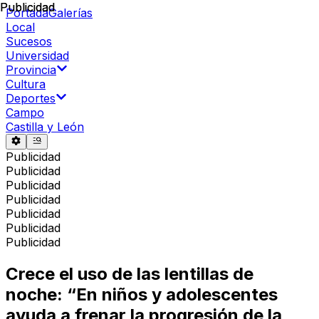
Publicidad
Publicidad
Portada
Galerías
Local
Sucesos
Universidad
Provincia
Cultura
Deportes
Campo
Castilla y León
Publicidad
Publicidad
Publicidad
Publicidad
Publicidad
Publicidad
Publicidad
Crece el uso de las lentillas de
noche: “En niños y adolescentes
ayuda a frenar la progresión de la