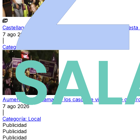
Castellanos de Moriscos vive una intensa noche de fiesta 
7 ago 2026
|
Categoría:
Salamanca de Noche
Aumentan en Salamanca los casos de violencia de género q
7 ago 2026
|
Categoría:
Local
Publicidad
Publicidad
Publicidad