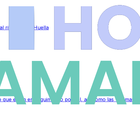
al ritmo de La Huella
ue están en seguimiento policial, así como las víctimas