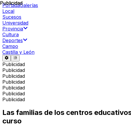
Publicidad
Publicidad
Portada
Galerías
Local
Sucesos
Universidad
Provincia
Cultura
Deportes
Campo
Castilla y León
Publicidad
Publicidad
Publicidad
Publicidad
Publicidad
Publicidad
Publicidad
Las familias de los centros educativo
curso