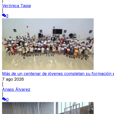
|
Verónica Tapia
|
3
Más de un centenar de jóvenes completan su formación e
7 ago 2026
|
Anass Álvarez
|
0